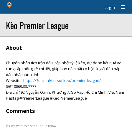
Log In
Kèo Premier League
About
Chuyên phân tích trận đấu, cập nhật tỷ lệ kèo, dự đoán kết quả và
cung cấp thống kê chi tiết, giúp bạn nắm bắt cơ hội từ giải đấu hấp
dẫn nhất hành tinh!
Website :
https://7mcn.nl/tin-soi-keo/premier-league/
SĐT 0869.33.7777
Địa chỉ 192 Nguyễn Oanh, Phường 7, Gò Vấp, Hồ Chí Minh, Việt Nam
Hastag #PremierLeague #KeoPremierLeague
Comments
Issues with this site? Let us know.